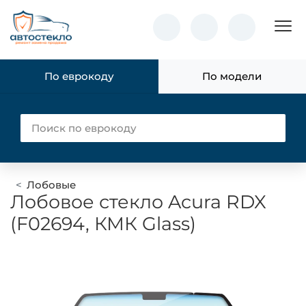
Пок
По еврокоду
По модели
Лобовые
Лобовое стекло Acura RDX
(F02694, КМК Glass)