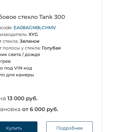
бовое стекло Tank 300
ocode:
EA08AGNBLCHMV
изводитель:
XYG
т стекла:
Зеленое
т полосы у стекла:
Голубая
чик света / дождя
грев
о под VIN код
то для камеры
на
13 000 руб.
тановка
от 6 000 руб.
Купить
Подробнее