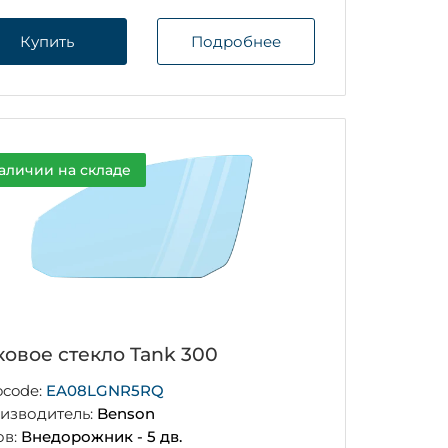
Купить
Подробнее
аличии на складе
ковое стекло Tank 300
ocode:
EA08LGNR5RQ
изводитель:
Benson
ов:
Внедорожник - 5 дв.