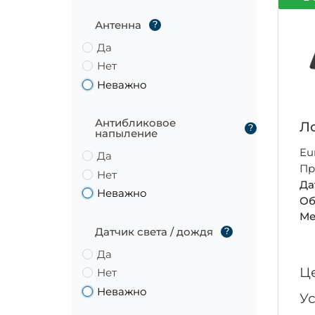
Антенна
?
Да
Нет
Неважно
Антибликовое
Ло
?
напыление
Eu
Да
Пр
Нет
Да
Неважно
Об
Ме
Датчик света / дождя
?
Да
Ц
Нет
Неважно
У