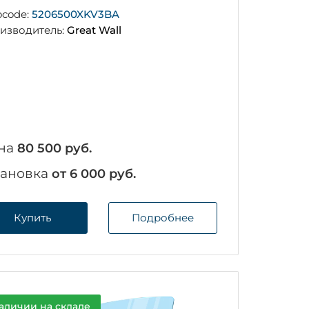
ocode:
5206500XKV3BA
изводитель:
Great Wall
на
80 500 руб.
тановка
от 6 000 руб.
Купить
Подробнее
аличии на складе