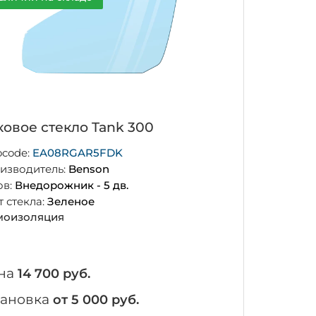
ковое стекло Tank 300
ocode:
EA08RGAR5FDK
изводитель:
Benson
ов:
Внедорожник - 5 дв.
т стекла:
Зеленое
оизоляция
на
14 700 руб.
тановка
от 5 000 руб.