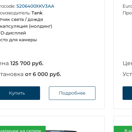
rocode:
5206400XKV3AA
Eur
оизводитель:
Tank
Про
тчик света / дождя
капсуляция (молдинг)
D-дисплей
сто для камеры
ена
Це
125 700 руб.
становка
Ус
от 6 000 руб.
Купить
Подробнее
наличии на складе
В н