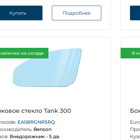
Купить
Подробнее
наличии на складе
В н
ковое стекло Tank 300
Бо
rocode:
EA08RGNR5RQ
Eur
оизводитель:
Benson
Про
зов:
Внедорожник - 5 дв.
Куз