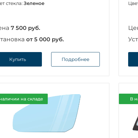
ет стекла:
Зеленое
Цве
ена
Це
7 500 руб.
становка
Ус
от 5 000 руб.
Купить
Подробнее
наличии на складе
В н