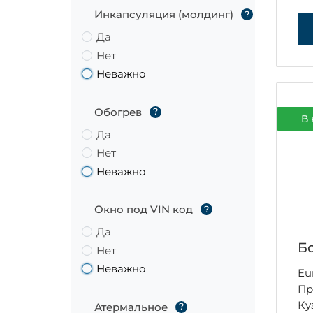
Инкапсуляция (молдинг)
?
Да
Нет
Неважно
Обогрев
?
В 
Да
Нет
Неважно
Окно под VIN код
?
Да
Бо
Нет
Неважно
Eu
Пр
Ку
Атермальное
?