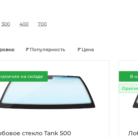
300
400
700
ровка:
Популярность
Цена
наличии на складе
В н
Ориги
бовое стекло Tank 500
Ло