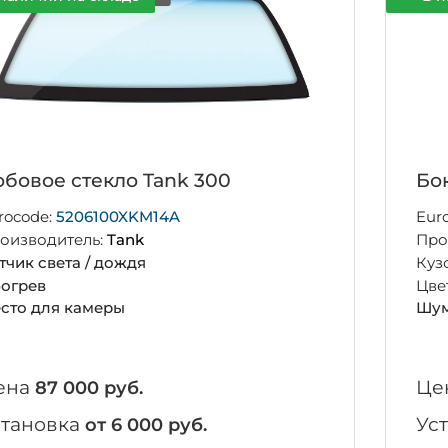
бовое стекло Tank 300
Бо
rocode:
5206100XKM14A
Eur
оизводитель:
Tank
Про
тчик света / дождя
Куз
огрев
Цве
сто для камеры
Шум
ена
Це
87 000 руб.
становка
Ус
от 6 000 руб.