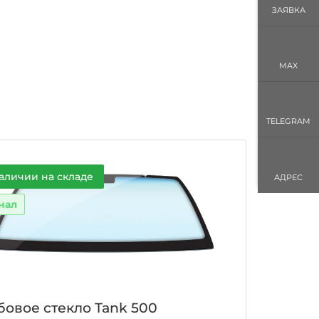
ЗАЯВКА
MAX
TELEGRAM
аличии на складе
АДРЕС
нал
бовое стекло Tank 500