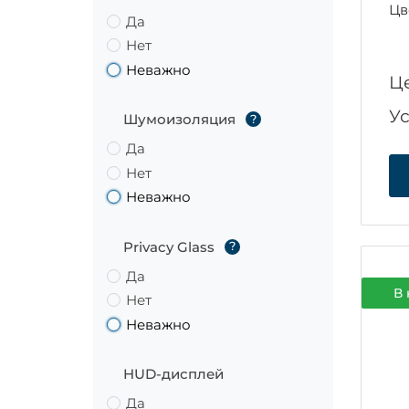
Цв
Да
Нет
Неважно
Ц
У
Шумоизоляция
?
Да
Нет
Неважно
Privacy Glass
?
Да
В 
Нет
Неважно
HUD-дисплей
Да