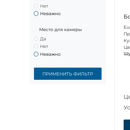
Нет
Неважно
Бо
Eu
Место для камеры
Пр
Да
Ку
Нет
Цв
Шу
Неважно
ПРИМЕНИТЬ ФИЛЬТР
Ц
У