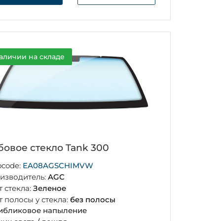
аличии на складе
бовое стекло Tank 300
ocode:
EA08AGSCHIMVW
изводитель:
AGC
т стекла:
Зеленое
т полосы у стекла:
без полосы
ибликовое напыление