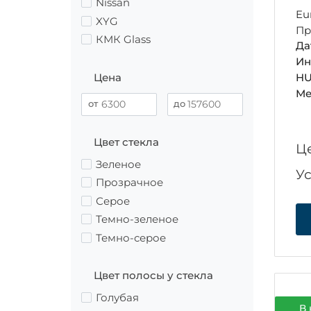
Nissan
Eu
XYG
Пр
КМК Glass
Да
Ин
Цена
HU
Ме
Цвет стекла
Ц
Зеленое
У
Прозрачное
Серое
Темно-зеленое
Темно-серое
Цвет полосы у стекла
Голубая
В 