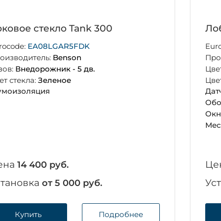
ковое стекло Tank 300
Ло
rocode:
EA08LGAR5FDK
Eur
оизводитель:
Benson
Про
зов:
Внедорожник - 5 дв.
Цве
ет стекла:
Зеленое
Цве
моизоляция
Дат
Обо
Окн
Мес
ена
Це
14 400 руб.
становка
Ус
от 5 000 руб.
Купить
Подробнее