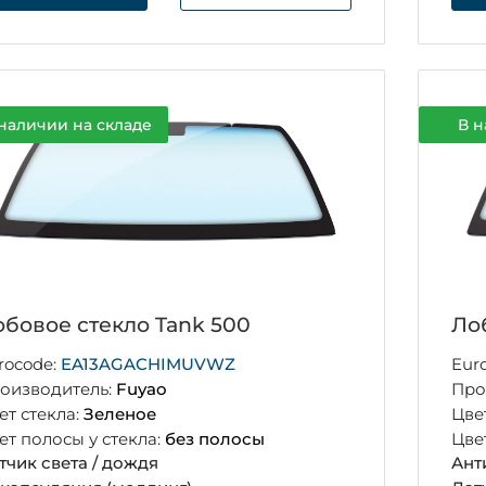
наличии на складе
В н
бовое стекло Tank 500
Ло
rocode:
EA13AGACHIMUVWZ
Eur
оизводитель:
Fuyao
Про
ет стекла:
Зеленое
Цве
ет полосы у стекла:
без полосы
Цве
тчик света / дождя
Ант