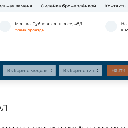
льная замена
Оклейка бронеплёнкой
Контакты
Москва,
Рублевское шоссе, 48/1
На
в 
схема проезда
ол
автостекол на выгодных условиях. Восстанавливаем по