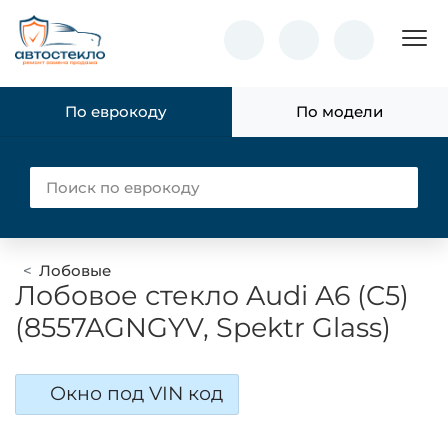
Пок
По еврокоду
По модели
Лобовые
Лобовое стекло Audi A6 (C5)
(8557AGNGYV, Spektr Glass)
Окно под VIN код