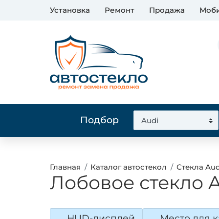
Установка
Ремонт
Продажа
Моби
Подбор
Главная
Каталог автостекол
Стекла Aud
Лобовое стекло A
HUD-дисплей
Место для 