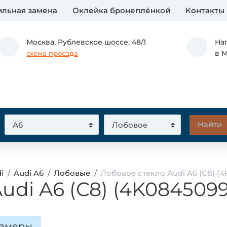
льная замена
Оклейка бронеплёнкой
Контакты
Москва,
Рублевское шоссе, 48/1
На
в 
схема проезда
i
Audi A6
Лобовые
Лобовое стекло Audi A6 (C8) (
udi A6 (C8) (4K084509
камеры