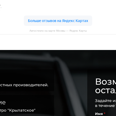
Автостекло на карте Москвы — Яндекс Карты
Возм
стных производителей.
ост
Задайте и
ие
в течение
тро "Крылатское"
Имя