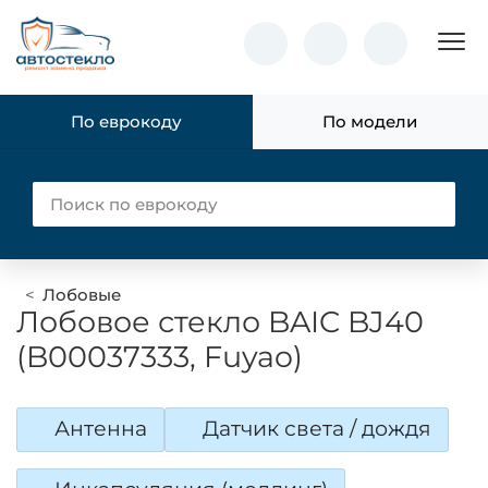
Пок
По еврокоду
По модели
Лобовые
Лобовое стекло BAIC BJ40
(B00037333, Fuyao)
Антенна
Датчик света / дождя