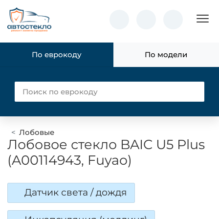
Пок
По еврокоду
По модели
Лобовые
Лобовое стекло BAIC U5 Plus
(A00114943, Fuyao)
Датчик света / дождя