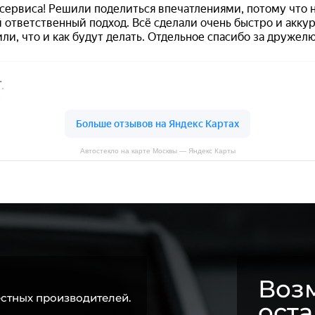
Автостекло на карте Москвы — Яндекс Карты
Возм
стных производителей.
ост