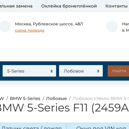
льная замена
Оклейка бронеплёнкой
Контакты
Москва,
Рублевское шоссе, 48/1
На
в 
схема проезда
MW
BMW 5-Series
Лобовые
Лобовое стекло BMW 5-S
MW 5-Series F11 (2459
Датчик света / дождя
Окно под VIN код