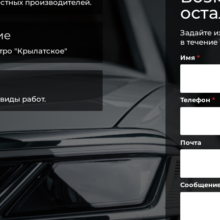
стных производителей.
ост
Задайте и
ие
в течение
тро "Крылатское"
Имя
виды работ.
Телефон
Почта
Сообщени