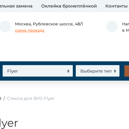
льная замена
Оклейка бронеплёнкой
Контакты
Москва,
Рублевское шоссе, 48/1
На
в 
схема проезда
D
Стекла для BYD Flyer
lyer