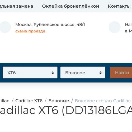
льная замена
Оклейка бронеплёнкой
Контакты
Москва,
Рублевское шоссе, 48/1
На
в 
схема проезда
illac
Cadillac XT6
Боковые
Боковое стекло Cadilla
adillac XT6 (DD13186L