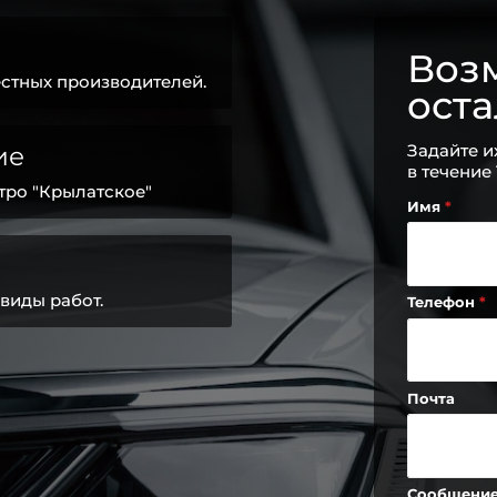
Возм
стных производителей.
ост
Задайте и
ие
в течение
тро "Крылатское"
Имя
виды работ.
Телефон
Почта
Сообщени