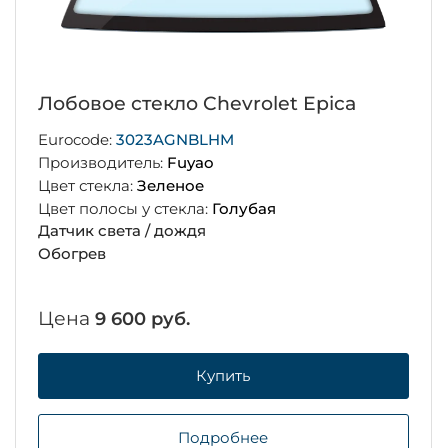
бовое стекло Chevrolet Epica
Лоб
ocode:
3023AGNBLHM
Euro
изводитель:
Fuyao
Прои
т стекла:
Зеленое
Цвет
т полосы у стекла:
Голубая
Цвет
чик света / дождя
огрев
на
Це
9 600 руб.
Купить
Подробнее