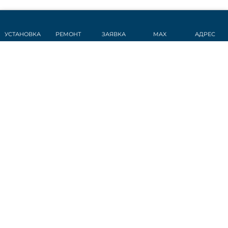
УСТАНОВКА
РЕМОНТ
ЗАЯВКА
MAX
АДРЕС
СТАТЬИ
Датчик дождя
Обогрев стекла