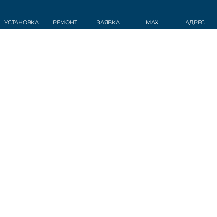
УСТАНОВКА
РЕМОНТ
ЗАЯВКА
MAX
АДРЕС
СТАТЬИ
Датчик дождя
Обогрев стекла