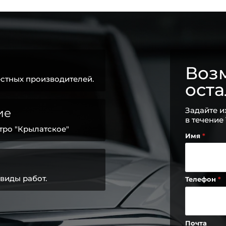
Возм
стных производителей.
ост
Задайте и
ие
в течение
тро "Крылатское"
Имя
виды работ.
Телефон
Почта