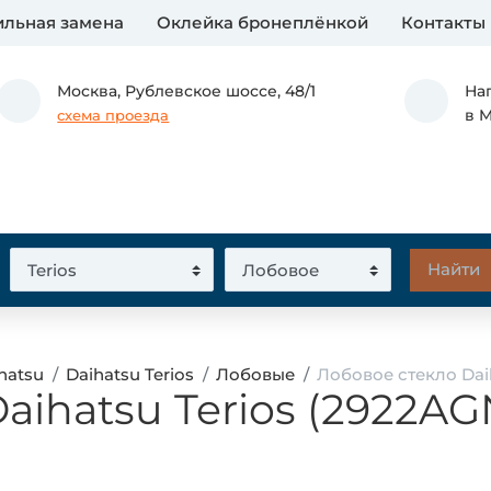
льная замена
Оклейка бронеплёнкой
Контакты
Москва,
Рублевское шоссе, 48/1
На
в 
схема проезда
hatsu
Daihatsu Terios
Лобовые
Лобовое стекло Daih
aihatsu Terios (2922AG