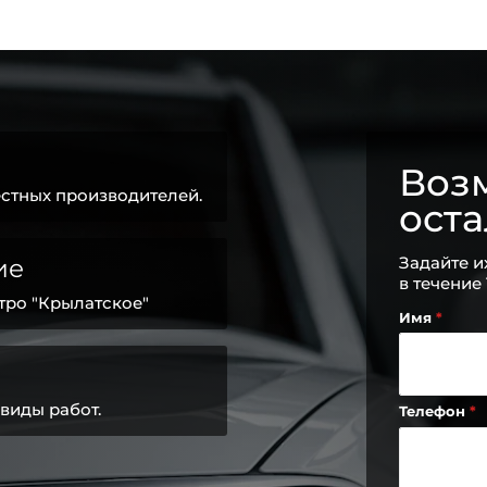
Возм
стных производителей.
ост
Задайте и
ие
в течение
тро "Крылатское"
Имя
виды работ.
Телефон