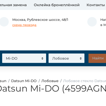
льная замена
Оклейка бронеплёнкой
Контакты
Москва,
Рублевское шоссе, 48/1
На
в 
схема проезда
tsun
Datsun Mi-DO
Лобовые
Лобовое стекло Datsu
Datsun Mi-DO (4599AGN