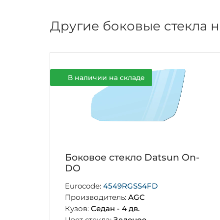
Другие боковые стекла 
В наличии на складе
Боковое стекло Datsun On-
DO
Eurocode:
4549RGSS4FD
Производитель:
AGC
Кузов:
Седан - 4 дв.
Цвет стекла:
Зеленое