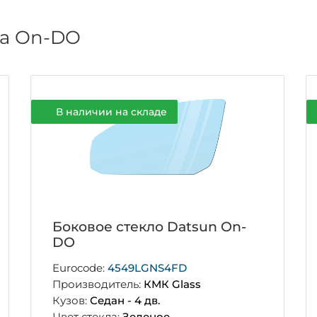
на On-DO
В наличии на складе
Боковое стекло Datsun On-
DO
Eurocode:
4549LGNS4FD
Производитель:
КМК Glass
Кузов:
Седан - 4 дв.
Цвет стекла:
Зеленое