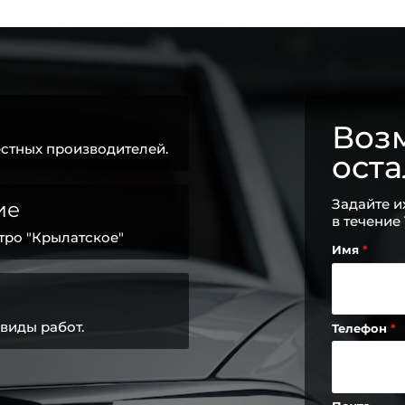
Возм
стных производителей.
ост
Задайте и
ие
в течение
тро "Крылатское"
Имя
виды работ.
Телефон