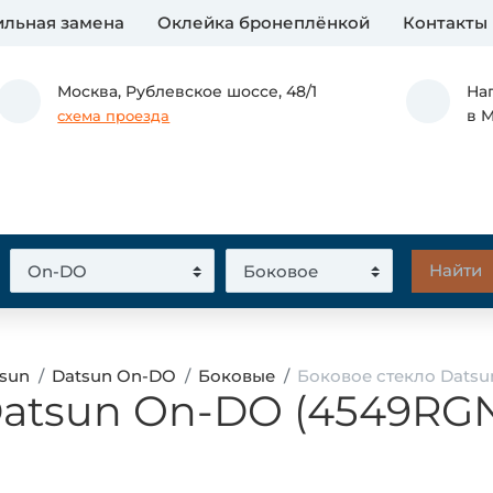
льная замена
Оклейка бронеплёнкой
Контакты
Москва,
Рублевское шоссе, 48/1
На
в 
схема проезда
tsun
Datsun On-DO
Боковые
Боковое стекло Dats
Datsun On-DO (4549RG