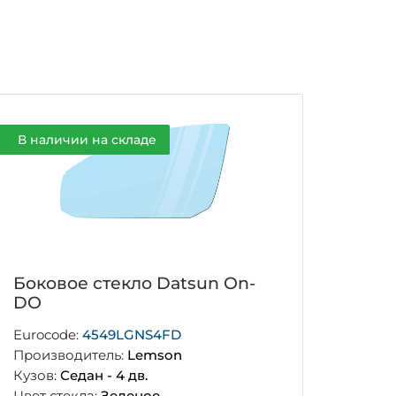
В наличии на складе
Боковое стекло Datsun On-
DO
Eurocode:
4549LGNS4FD
Производитель:
Lemson
Кузов:
Седан - 4 дв.
Цвет стекла:
Зеленое