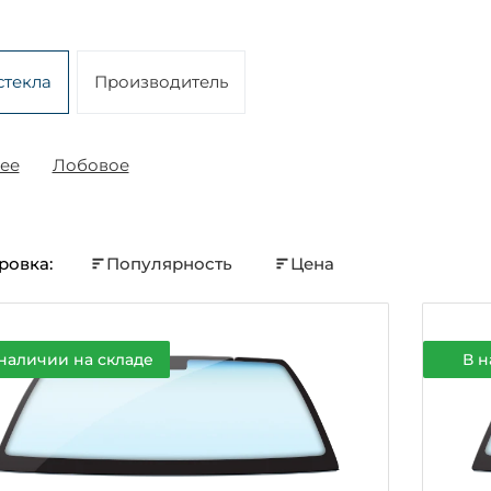
стекла
Производитель
ее
Лобовое
ровка:
Популярность
Цена
наличии на складе
В н