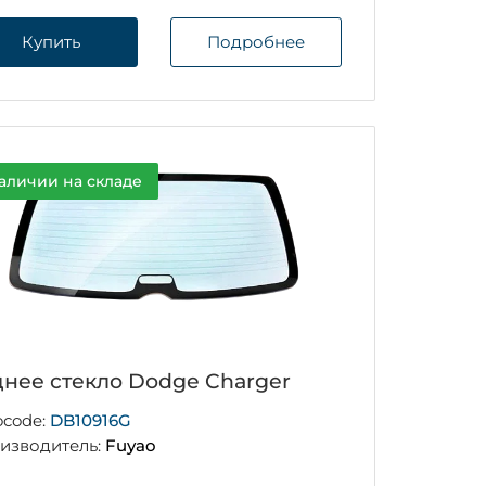
Купить
Подробнее
аличии на складе
днее стекло Dodge Charger
ocode:
DB10916G
изводитель:
Fuyao