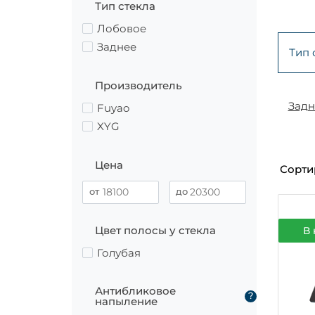
Тип стекла
Лобовое
Заднее
Тип 
Производитель
Задн
Fuyao
XYG
Цена
Сорти
Цвет полосы у стекла
В 
Голубая
Антибликовое
?
напыление