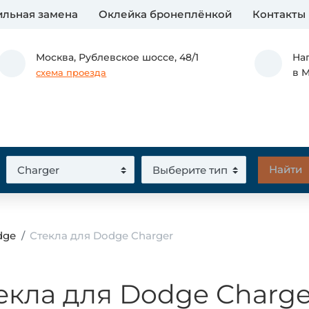
льная замена
Оклейка бронеплёнкой
Контакты
Москва,
Рублевское шоссе, 48/1
На
в 
схема проезда
dge
Стекла для Dodge Charger
екла для Dodge Charge