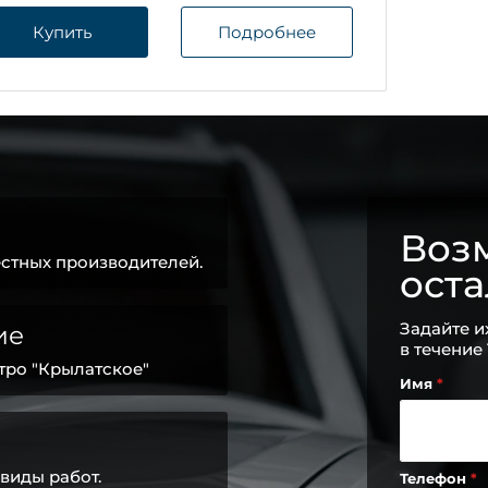
Купить
Подробнее
Возм
стных производителей.
ост
Задайте и
ие
в течение
тро "Крылатское"
Имя
виды работ.
Телефон