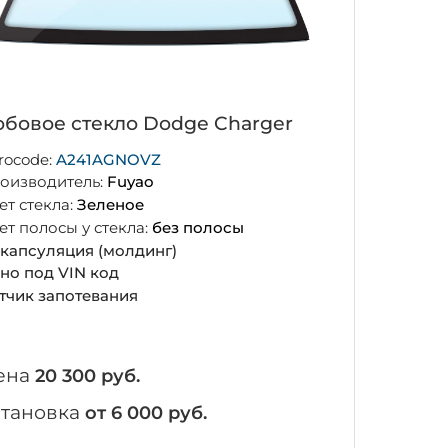
бовое стекло Dodge Charger
rocode:
A241AGNOVZ
оизводитель:
Fuyao
ет стекла:
Зеленое
ет полосы у стекла:
без полосы
капсуляция (молдинг)
но под VIN код
тчик запотевания
ена
20 300 руб.
становка
от 6 000 руб.