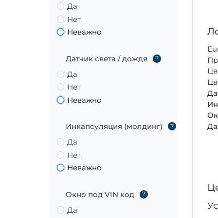
Да
Нет
Ло
Неважно
Eu
Датчик света / дождя
?
Пр
Цв
Да
Цв
Нет
Да
Неважно
Ин
Ок
Да
Инкапсуляция (молдинг)
?
Да
Нет
Неважно
Ц
Окно под VIN код
?
У
Да