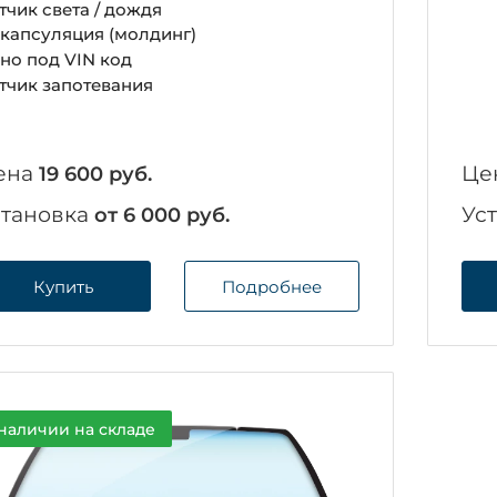
тчик света / дождя
капсуляция (молдинг)
но под VIN код
тчик запотевания
ена
Це
19 600 руб.
становка
Ус
от 6 000 руб.
Купить
Подробнее
наличии на складе