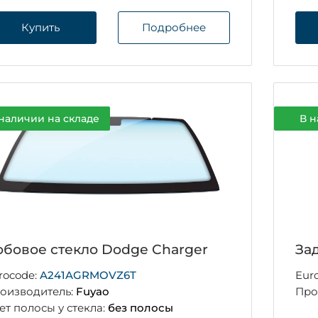
Купить
Подробнее
наличии на складе
В н
бовое стекло Dodge Charger
За
rocode:
A241AGRMOVZ6T
Eur
оизводитель:
Fuyao
Про
ет полосы у стекла:
без полосы