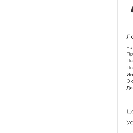
Ло
Eu
Пр
Цв
Цв
Ин
Ок
Да
Ц
У