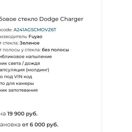
бовое стекло Dodge Charger
ocode:
A241AGSCMOVZ6T
изводитель:
Fuyao
т стекла:
Зеленое
т полосы у стекла:
без полосы
ибликовое напыление
чик света / дождя
апсуляция (молдинг)
о под VIN код
то для камеры
чик запотевания
на
19 900 руб.
тановка
от 6 000 руб.