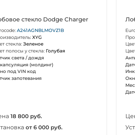
бовое стекло Dodge Charger
Ло
rocode:
A241AGNBLMOVZ1B
Eur
оизводитель:
XYG
Про
ет стекла:
Зеленое
Цве
ет полосы у стекла:
Голубая
Цве
тчик света / дождя
Ант
капсуляция (молдинг)
Дат
но под VIN код
Инк
тчик запотевания
Окн
Мес
Дат
ена
Це
18 800 руб.
становка
Ус
от 6 000 руб.