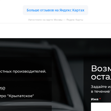
Автостекло на карте Москвы — Яндекс Карты
Возм
стных производителей.
ост
Задайте и
ие
в течение
тро "Крылатское"
Имя