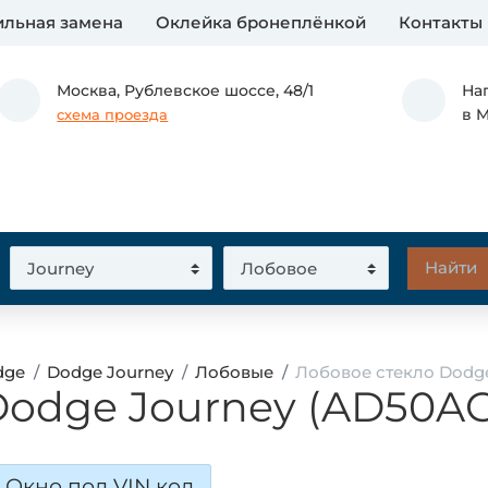
льная замена
Оклейка бронеплёнкой
Контакты
Москва,
Рублевское шоссе, 48/1
На
в 
схема проезда
dge
Dodge Journey
Лобовые
Лобовое стекло Dodge
Dodge Journey (AD50AG
Окно под VIN код