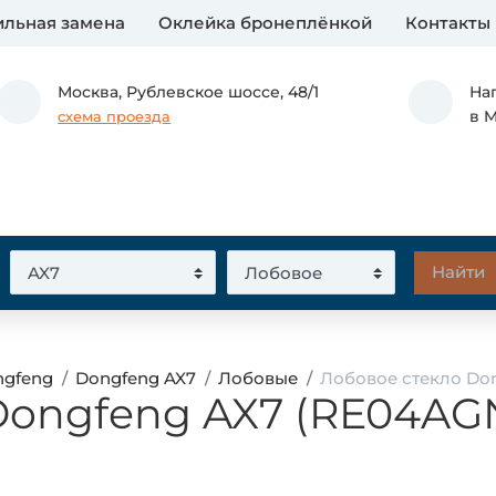
льная замена
Оклейка бронеплёнкой
Контакты
Москва,
Рублевское шоссе, 48/1
На
в 
схема проезда
ngfeng
Dongfeng AX7
Лобовые
Лобовое стекло Don
Dongfeng AX7 (RE04AGN