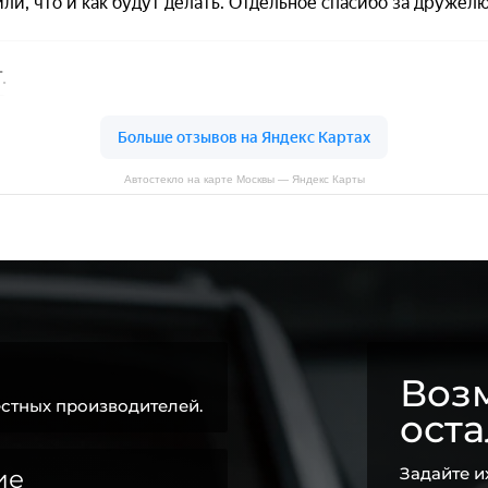
Автостекло на карте Москвы — Яндекс Карты
Возм
стных производителей.
ост
Задайте и
ие