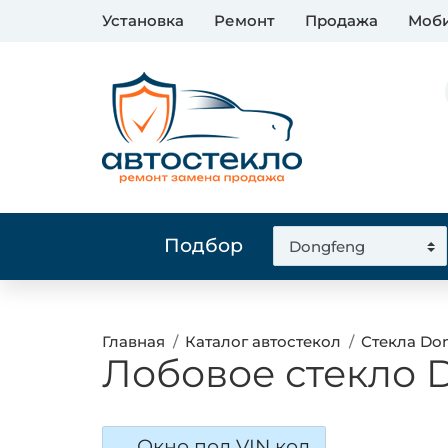
Установка
Ремонт
Продажа
Моби
Подбор
Главная
Каталог автостекол
Стекла Do
Лобовое стекло 
Окно под VIN код