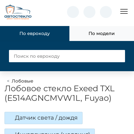
Пок
По еврокоду
По модели
Лобовые
Лобовое стекло Exeed TXL
(E514AGNCMVW1L, Fuyao)
Датчик света / дождя