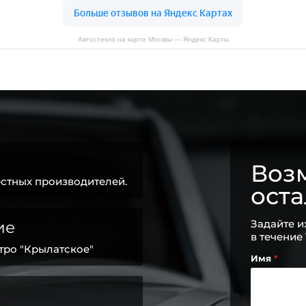
Автостекло на карте Москвы — Яндекс Карты
Возм
стных производителей.
ост
Задайте и
ие
в течение
тро "Крылатское"
Имя