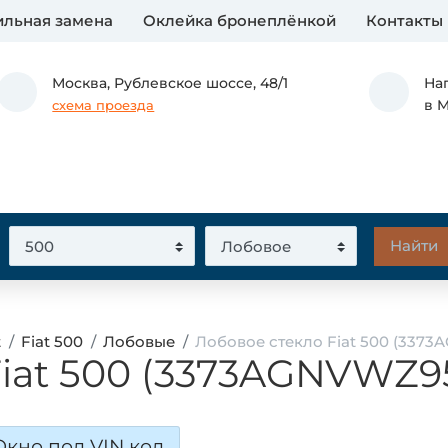
льная замена
Оклейка бронеплёнкой
Контакты
Москва,
Рублевское шоссе, 48/1
На
в 
схема проезда
t
Fiat 500
Лобовые
Лобовое стекло Fiat 500 (3373
iat 500 (3373AGNVWZ95
Окно под VIN код