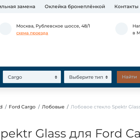
льная замена
Оклейка бронеплёнкой
Контакты
Москва,
Рублевское шоссе, 48/1
На
в 
схема проезда
d
Ford Cargo
Лобовые
Лобовое стекло Spektr Glas
pektr Glass для Ford C