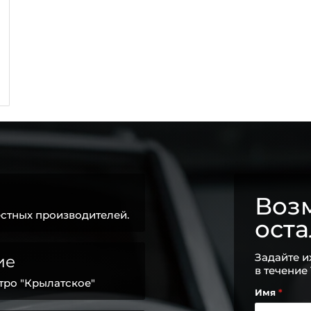
Возм
стных производителей.
ост
Задайте и
ие
в течение
тро "Крылатское"
Имя