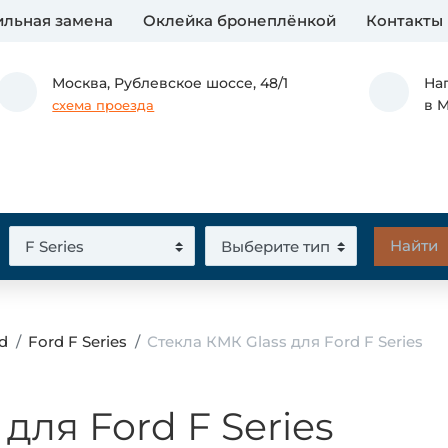
льная замена
Оклейка бронеплёнкой
Контакты
Москва,
Рублевское шоссе, 48/1
На
в 
схема проезда
d
Ford F Series
Стекла КМК Glass для Ford F Series
для Ford F Series