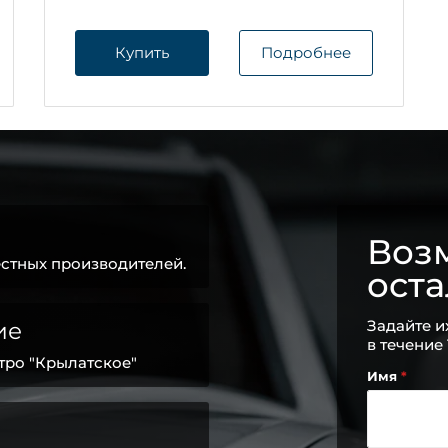
Купить
Подробнее
Возм
стных производителей.
ост
Задайте и
ие
в течение
тро "Крылатское"
Имя