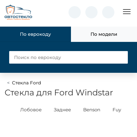
Пок
По еврокоду
По модели
Стекла Ford
Стекла для Ford Windstar
yao
Лобовое
Заднее
Benson
Fuyao