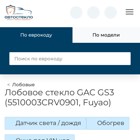
Пок
По еврокоду
По модели
Лобовые
Лобовое стекло GAC GS3
(5510003CRV0901, Fuyao)
Датчик света / дождя
Обогрев