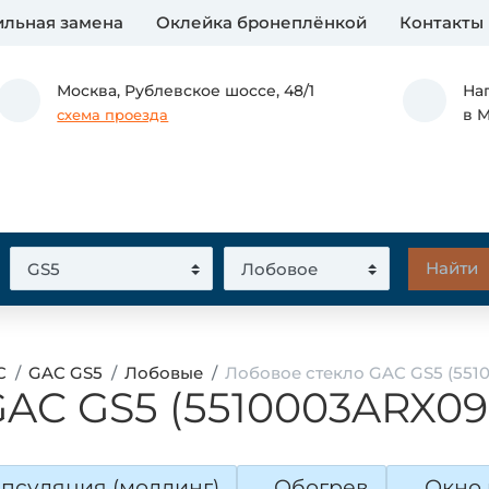
льная замена
Оклейка бронеплёнкой
Контакты
Москва,
Рублевское шоссе, 48/1
На
в 
схема проезда
C
GAC GS5
Лобовые
Лобовое стекло GAC GS5 (551
AC GS5 (5510003ARX09
псуляция (молдинг)
Обогрев
Окно 