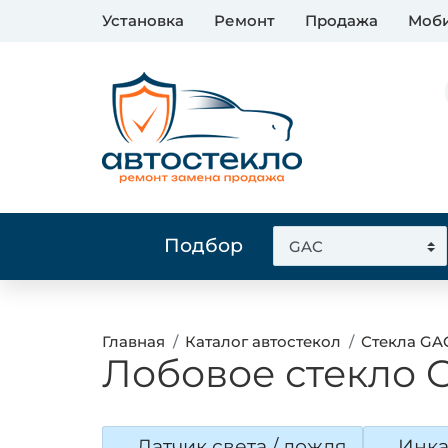
Установка
Ремонт
Продажа
Моби
Подбор
Главная
Каталог автостекол
Стекла GA
Лобовое стекло G
Датчик света / дождя
Инка