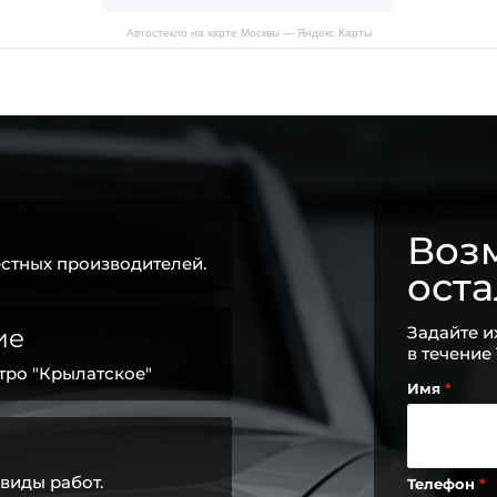
Автостекло на карте Москвы — Яндекс Карты
Возм
стных производителей.
ост
Задайте и
ие
в течение
тро "Крылатское"
Имя
виды работ.
Телефон