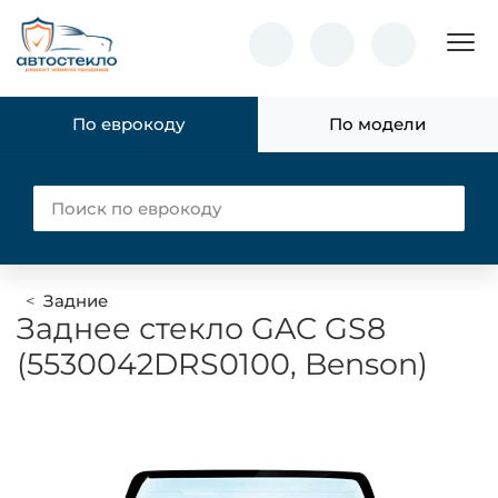
Пок
По еврокоду
По модели
Задние
Заднее стекло GAC GS8
(5530042DRS0100, Benson)