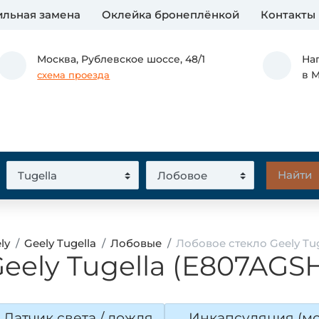
льная замена
Оклейка бронеплёнкой
Контакты
Москва,
Рублевское шоссе, 48/1
На
в 
схема проезда
ly
Geely Tugella
Лобовые
Лобовое стекло Geely Tu
eely Tugella (E807AG
Датчик света / дождя
Инкапсуляция (мо