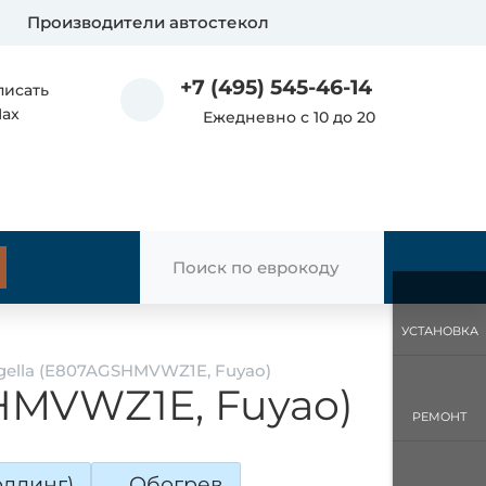
Производители автостекол
+7 (495) 545-46-14
писать
Max
Ежедневно с 10 до 20
УСТАНОВКА
gella (E807AGSHMVWZ1E, Fuyao)
SHMVWZ1E, Fuyao)
РЕМОНТ
лдинг)
Обогрев