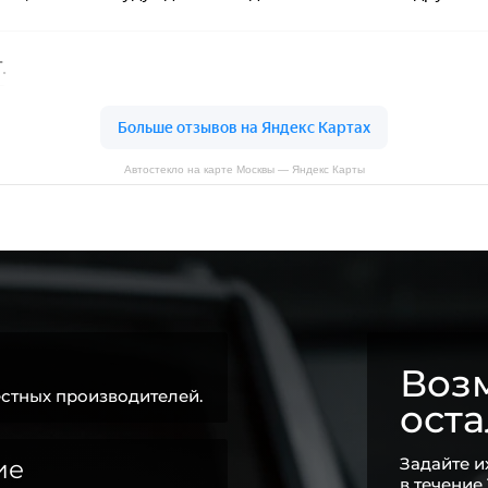
Автостекло на карте Москвы — Яндекс Карты
Возм
стных производителей.
ост
Задайте и
ие
в течение