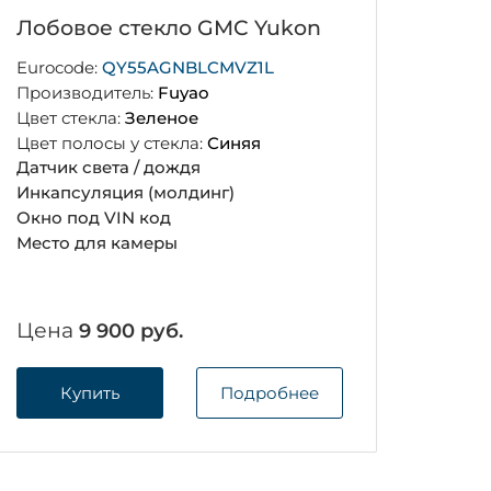
Лобовое стекло GMC Yukon
Eurocode:
QY55AGNBLCMVZ1L
Производитель:
Fuyao
Цвет стекла:
Зеленое
Цвет полосы у стекла:
Синяя
Датчик света / дождя
Инкапсуляция (молдинг)
Окно под VIN код
Место для камеры
Цена
9 900 руб.
Купить
Подробнее