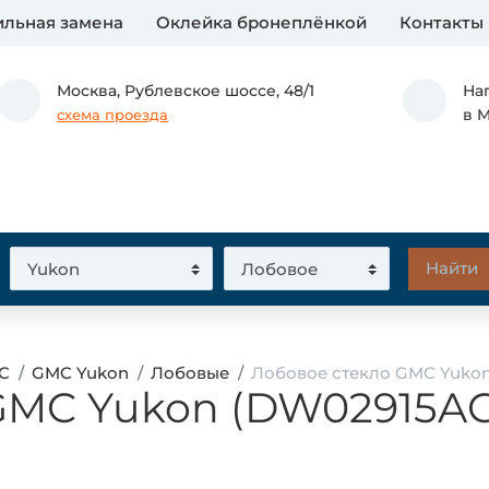
льная замена
Оклейка бронеплёнкой
Контакты
Москва,
Рублевское шоссе, 48/1
На
в 
схема проезда
C
GMC Yukon
Лобовые
Лобовое стекло GMC Yuko
 GMC Yukon (DW02915