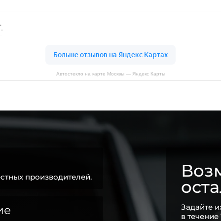
Автостекло на карте Москвы — Яндекс Карты
Возм
стных производителей.
ост
Задайте и
ие
в течение