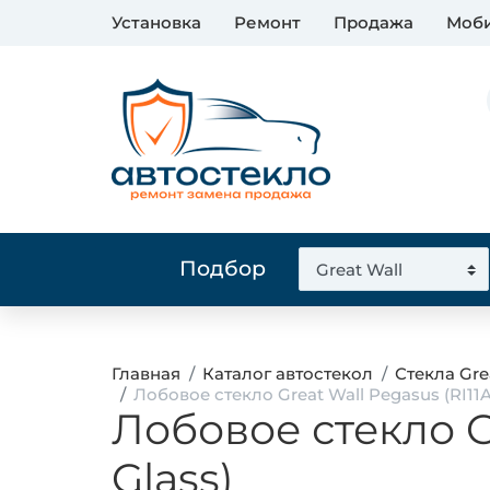
Установка
Ремонт
Продажа
Моби
Подбор
Главная
Каталог автостекол
Стекла Gre
Лобовое стекло Great Wall Pegasus (RI11
Лобовое стекло G
Glass)