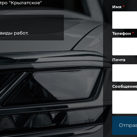
тро "Крылатское"
Имя
виды работ.
Телефон
Почта
Сообщени