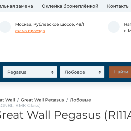
льная замена
Оклейка бронеплёнкой
Контакты
Москва,
Рублевское шоссе, 48/1
На
в 
схема проезда
at Wall
Great Wall Pegasus
Лобовые
AGNBL, КМК Glass)
reat Wall Pegasus (RI