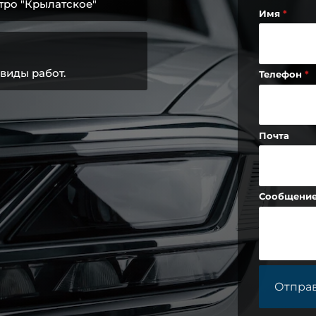
тро "Крылатское"
Имя
виды работ.
Телефон
Почта
Сообщени