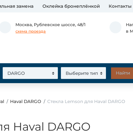
льная замена
Оклейка бронеплёнкой
Контакты
Москва,
Рублевское шоссе, 48/1
На
в 
схема проезда
al
Haval DARGO
Стекла Lemson для Haval DARGO
ля Haval DARGO