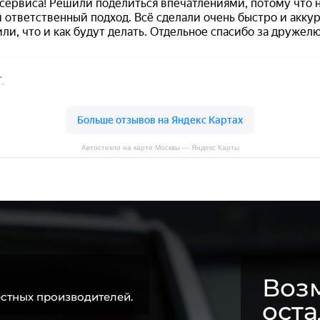
Автостекло на карте Москвы — Яндекс Карты
Возм
стных производителей.
ост