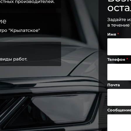
стных производителей.
ост
Задайте и
ие
в течение
тро "Крылатское"
Имя
виды работ.
Телефон
Почта
Сообщени