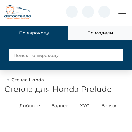
Пок
По еврокоду
По модели
Стекла Honda
Стекла для Honda Prelude
son
Лобовое
Заднее
XYG
Benson