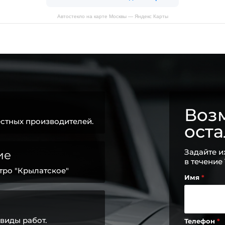
Автостекло на карте Москвы — Яндекс Карты
Возм
стных производителей.
ост
Задайте и
ие
в течение
тро "Крылатское"
Имя
виды работ.
Телефон