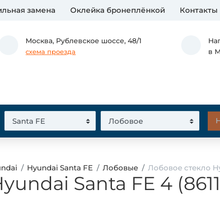
льная замена
Оклейка бронеплёнкой
Контакты
Москва,
Рублевское шоссе, 48/1
На
в 
схема проезда
undai
Hyundai Santa FE
Лобовые
Лобовое стекло Hyu
undai Santa FE 4 (8611