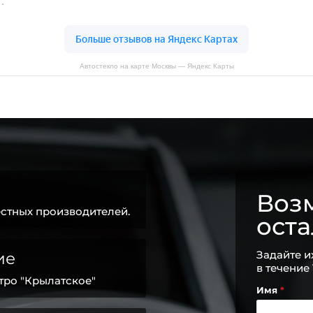
Автостекло на карте Москвы — Яндекс Карты
Возм
стных производителей.
ост
Задайте и
ие
в течение
тро "Крылатское"
Имя