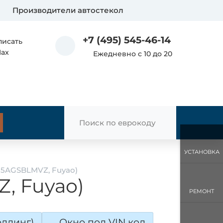
Производители автостекол
+7 (495) 545-46-14
писать
Max
Ежедневно с 10 до 20
УСТАНОВКА
055AGSBLMVZ, Fuyao)
Z, Fuyao)
РЕМОНТ
лдинг)
Окно под VIN код