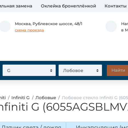
льная замена
Оклейка бронеплёнкой
Контакты
Москва,
Рублевское шоссе, 48/1
На
в 
схема проезда
iti
Infiniti G
Лобовые
Лобовое стекло Infiniti G (6
nfiniti G (6055AGSBLMV
Датчик света / дождя
Инкапсуляция (мо