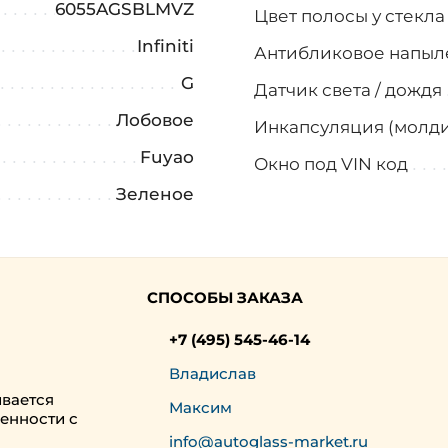
6055AGSBLMVZ
Цвет полосы у стекл
Infiniti
Антибликовое напыл
G
Датчик света / дождя
Лобовое
Инкапсуляция (молди
Fuyao
Окно под VIN код
Зеленое
СПОСОБЫ ЗАКАЗА
+7 (495) 545-46-14
Владислав
ивается
Максим
енности с
info@autoglass-market.ru