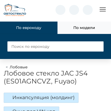
Пок
По еврокоду
По модели
Лобовые
Лобовое стекло JAC JS4
(ES01AGNCVZ, Fuyao)
Инкапсуляция (молдинг)