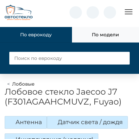
Пок
По еврокоду
По модели
Лобовые
Лобовое стекло Jaecoo J7
(F301AGAAHCMUVZ, Fuyao)
Антенна
Датчик света / дождя