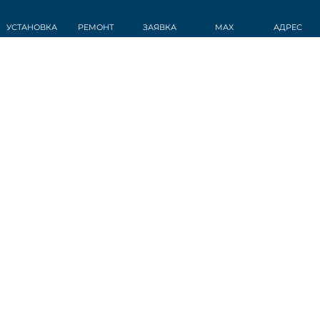
УСТАНОВКА
РЕМОНТ
ЗАЯВКА
MAX
АДРЕС
СТАТЬИ
Датчик дождя
Обогрев стекла
Антибликовое покрытие