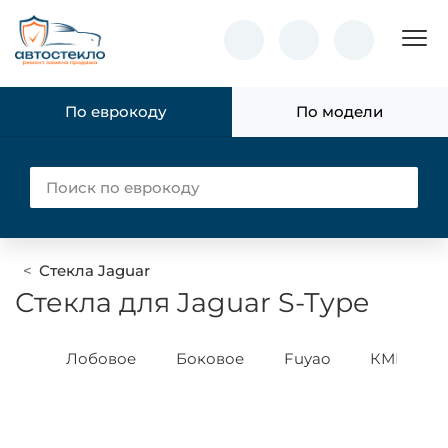
Пок
По еврокоду
По модели
Стекла Jaguar
Стекла для Jaguar S-Type
ass
Лобовое
Боковое
Fuyao
КМК Glas