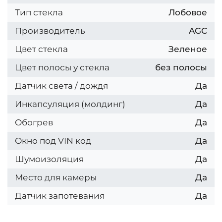
Тип стекла
Лобовое
Производитель
AGC
Цвет стекла
Зеленое
Цвет полосы у стекла
без полосы
Датчик света / дождя
Да
Инкапсуляция (молдинг)
Да
Обогрев
Да
Окно под VIN код
Да
Шумоизоляция
Да
Место для камеры
Да
Датчик запотевания
Да