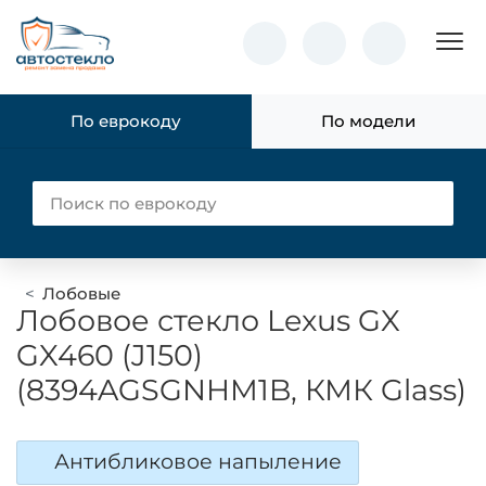
Пок
По еврокоду
По модели
Лобовые
Лобовое стекло Lexus GX
GX460 (J150)
(8394AGSGNHM1B, КМК Glass)
Антибликовое напыление