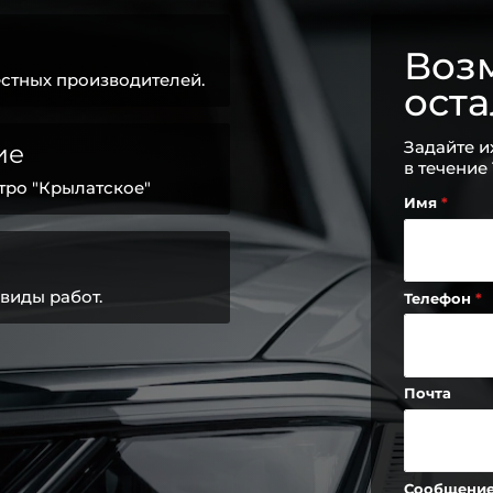
Возм
стных производителей.
ост
Задайте и
ие
в течение
тро "Крылатское"
Имя
виды работ.
Телефон
Почта
Сообщени