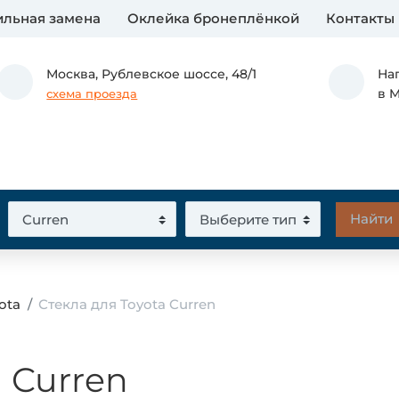
льная замена
Оклейка бронеплёнкой
Контакты
Москва,
Рублевское шоссе, 48/1
На
в 
схема проезда
ota
Стекла для Toyota Curren
a Curren