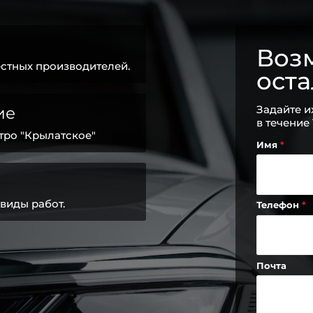
Возм
стных производителей.
ост
Задайте и
ие
в течение
тро "Крылатское"
Имя
виды работ.
Телефон
Почта