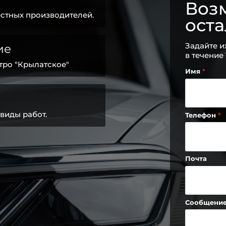
Возм
стных производителей.
ост
Задайте и
ие
в течение
тро "Крылатское"
Имя
виды работ.
Телефон
Почта
Сообщени