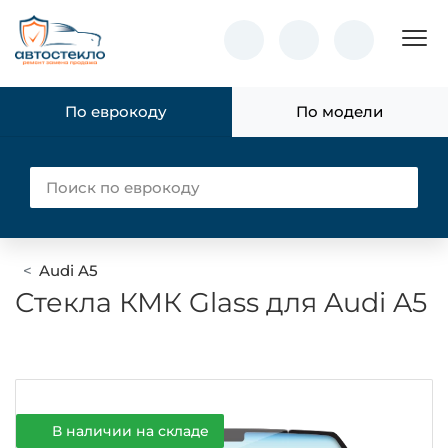
Пок
По еврокоду
По модели
Audi A5
Стекла КМК Glass для Audi A5
В наличии на складе