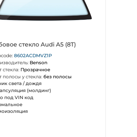
овое стекло Audi A5 (8T)
ocode:
8602ACDMVZ1P
изводитель:
Benson
т стекла:
Прозрачное
т полосы у стекла:
без полосы
чик света / дождя
апсуляция (молдинг)
о под VIN код
рмальное
оизоляция