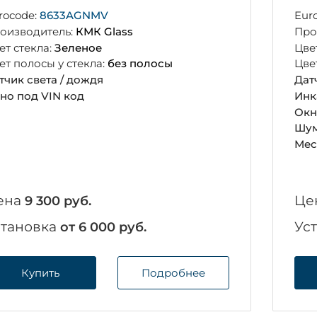
rocode:
8633AGNMV
Eur
оизводитель:
КМК Glass
Про
ет стекла:
Зеленое
Цве
ет полосы у стекла:
без полосы
Цве
тчик света / дождя
Дат
но под VIN код
Инк
Окн
Шум
Мес
ена
Це
9 300 руб.
становка
Ус
от 6 000 руб.
Купить
Подробнее