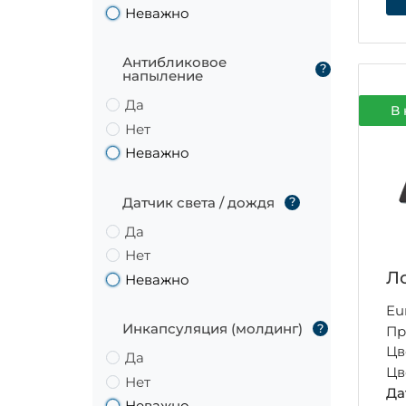
Неважно
Антибликовое
?
напыление
Да
В 
Нет
Неважно
Датчик света / дождя
?
Да
Нет
Ло
Неважно
Eu
Инкапсуляция (молдинг)
?
Пр
Цв
Да
Цв
Нет
Да
Неважно