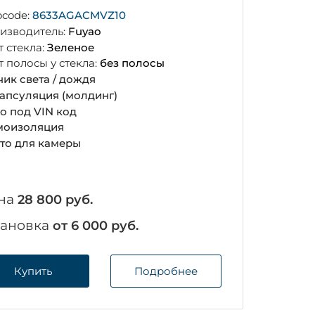
ocode:
8633AGACMVZ10
изводитель:
Fuyao
т стекла:
Зеленое
т полосы у стекла:
без полосы
чик света / дождя
апсуляция (молдинг)
о под VIN код
оизоляция
то для камеры
на
28 800 руб.
тановка
от 6 000 руб.
Купить
Подробнее