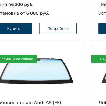
ена
Це
46 200 руб.
становка
Ус
от 6 000 руб.
Купить
Подробнее
наличии на складе
В н
бовое стекло Audi A5 (F5)
Лоб