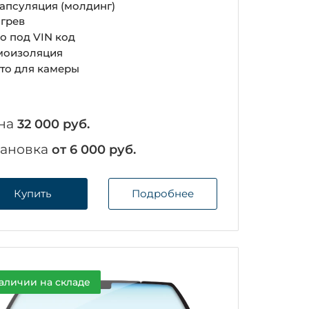
апсуляция (молдинг)
грев
о под VIN код
оизоляция
то для камеры
на
32 000 руб.
тановка
от 6 000 руб.
Купить
Подробнее
аличии на складе