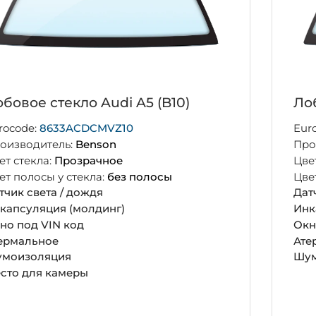
бовое стекло Audi A5 (B10)
Лоб
rocode:
8633ACDCMVZ10
Eur
оизводитель:
Benson
Про
ет стекла:
Прозрачное
Цве
ет полосы у стекла:
без полосы
Цве
тчик света / дождя
Дат
капсуляция (молдинг)
Инк
но под VIN код
Окн
ермальное
Ате
моизоляция
Шум
сто для камеры