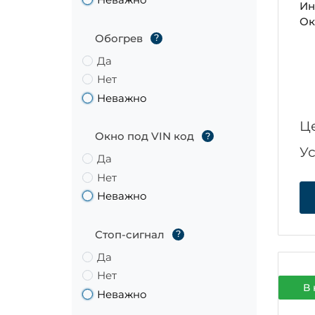
Ин
Ок
Обогрев
?
Да
Нет
Неважно
Ц
Окно под VIN код
?
У
Да
Нет
Неважно
Стоп-сигнал
?
Да
Нет
В 
Неважно