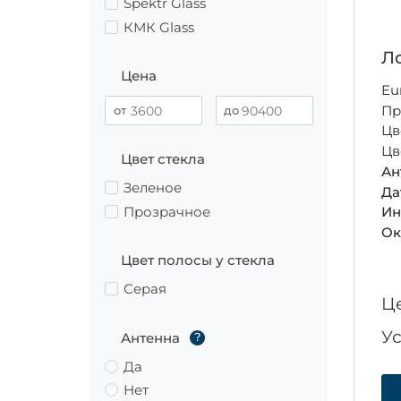
Spektr Glass
КМК Glass
Ло
Цена
Eu
Пр
Цв
Цв
Цвет стекла
Ан
Зеленое
Да
Прозрачное
Ин
Ок
Цвет полосы у стекла
Серая
Ц
У
Антенна
?
Да
Нет