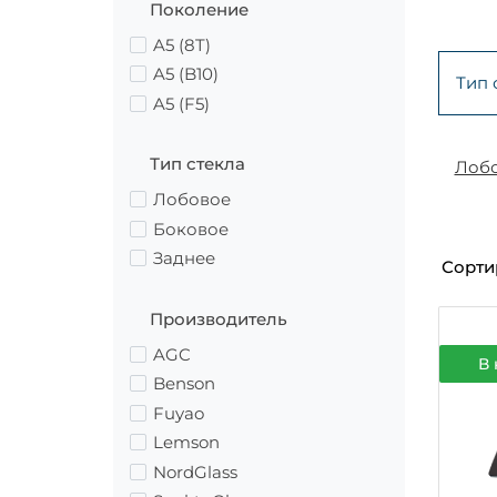
Поколение
A5 (8T)
A5 (B10)
Тип 
A5 (F5)
Тип стекла
Лоб
Лобовое
Боковое
Заднее
Сорти
Производитель
AGC
В 
Benson
Fuyao
Lemson
NordGlass