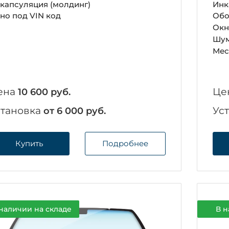
капсуляция (молдинг)
Инк
но под VIN код
Обо
Окн
Шум
Мес
ена
Це
10 600 руб.
становка
Ус
от 6 000 руб.
Купить
Подробнее
наличии на складе
В н