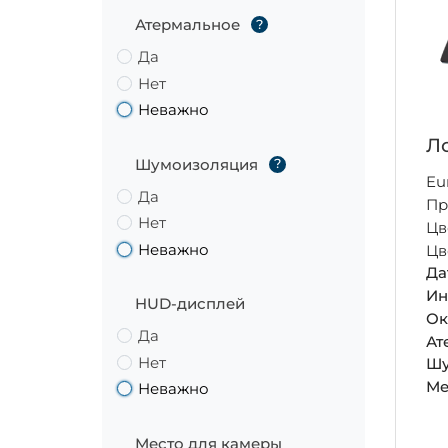
Атермальное
?
Да
Нет
Неважно
Ло
Шумоизоляция
?
Eu
Да
Пр
Нет
Цв
Неважно
Цв
Да
Ин
HUD-дисплей
Ок
Да
Ат
Нет
Шу
Ме
Неважно
Место для камеры