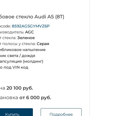
овое стекло Audi A5 (8T)
ocode:
8592AGSGYMVZ6P
изводитель:
AGC
т стекла:
Зеленое
т полосы у стекла:
Серая
ибликовое напыление
чик света / дождя
апсуляция (молдинг)
о под VIN код
на
20 100 руб.
тановка
от 6 000 руб.
Купить
Подробнее