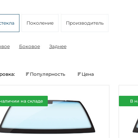
стекла
Поколение
Производитель
овое
Боковое
Заднее
ровка:
Популярность
Цена
наличии на складе
В н