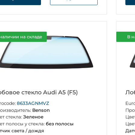
наличии на складе
В н
бовое стекло Audi A5 (F5)
Лоб
rocode:
8633AGNMVZ
Eur
оизводитель:
Benson
Про
ет стекла:
Зеленое
Цве
ет полосы у стекла:
без полосы
Цве
тчик света / дождя
Дат