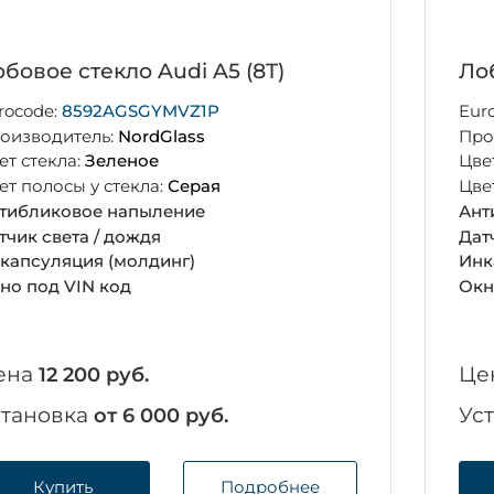
бовое стекло Audi A5 (8T)
Лоб
rocode:
8592AGSGYMVZ1P
Eur
оизводитель:
NordGlass
Про
ет стекла:
Зеленое
Цве
ет полосы у стекла:
Серая
Цве
тибликовое напыление
Ант
тчик света / дождя
Дат
капсуляция (молдинг)
Инк
но под VIN код
Окн
ена
Це
12 200 руб.
становка
Ус
от 6 000 руб.
Купить
Подробнее