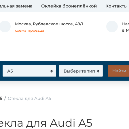
льная замена
Оклейка бронеплёнкой
Контакты
Москва,
Рублевское шоссе, 48/1
На
в 
схема проезда
i
Стекла для Audi A5
екла для Audi A5