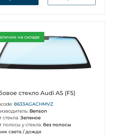
аличии на складе
овое стекло Audi A5 (F5)
ocode:
8633AGACHMVZ
изводитель:
Benson
т стекла:
Зеленое
т полосы у стекла:
без полосы
чик света / дождя