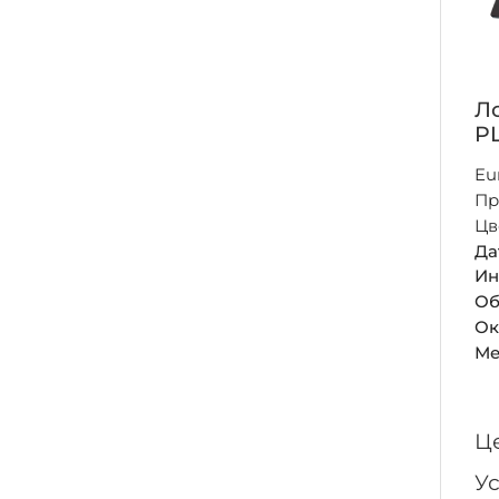
Л
P
Eu
Пр
Цв
Да
Ин
Об
Ок
Ме
Ц
У