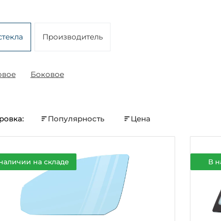
стекла
Производитель
овое
Боковое
ровка:
Популярность
Цена
наличии на складе
В н