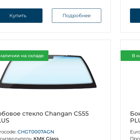
Купить
Подробнее
наличии на складе
В н
обовое стекло Changan CS55
Бо
LUS
PL
rocode:
CHGT0007AGN
Eur
оизводитель:
КМК Glass
Про