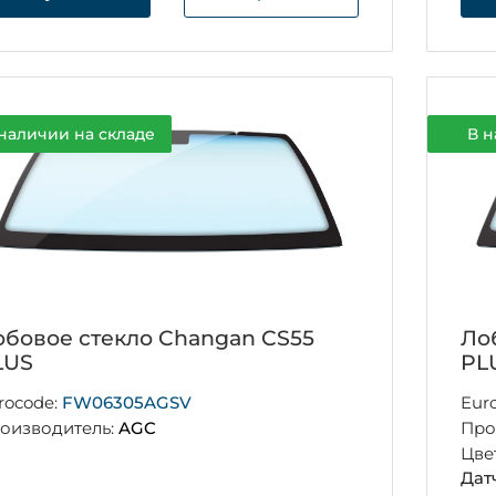
наличии на складе
В н
обовое стекло Changan CS55
Ло
LUS
PL
rocode:
FW06305AGSV
Eur
оизводитель:
AGC
Про
Цве
Дат