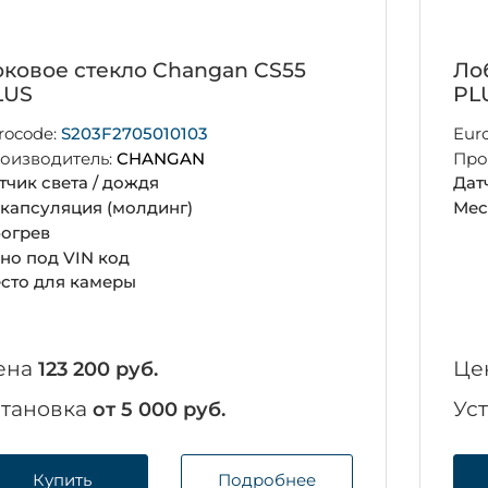
ковое стекло Changan CS55
Ло
LUS
PL
rocode:
S203F2705010103
Eur
оизводитель:
CHANGAN
Про
тчик света / дождя
Дат
капсуляция (молдинг)
Мес
огрев
но под VIN код
сто для камеры
ена
Це
123 200 руб.
становка
Ус
от 5 000 руб.
Купить
Подробнее