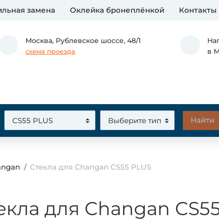
льная замена
Оклейка бронеплёнкой
Контакты
Москва,
Рублевское шоссе, 48/1
На
в 
схема проезда
angan
Стекла для Changan CS55 PLUS
екла для Changan CS5