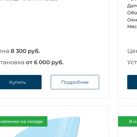
Дат
Обо
Окн
Мес
ена
Це
8 300 руб.
становка
Ус
от 6 000 руб.
Купить
Подробнее
наличии на складе
В н