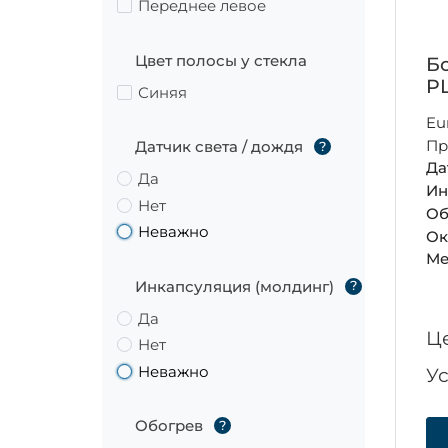
Переднее левое
Цвет полосы у стекла
Бо
P
Синяя
Eu
Пр
Датчик света / дождя
?
Да
Да
Ин
Нет
Об
Неважно
Ок
Ме
Инкапсуляция (молдинг)
?
Да
Ц
Нет
Неважно
У
Обогрев
?