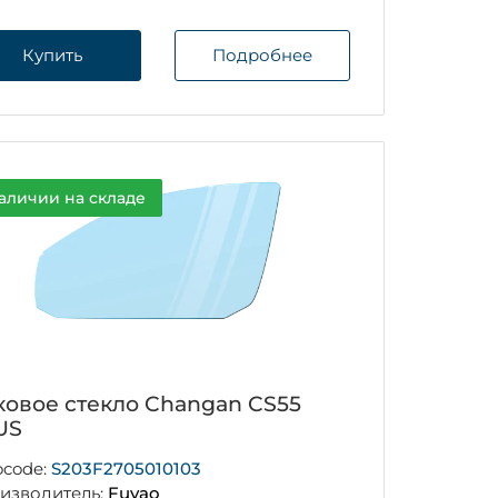
Купить
Подробнее
аличии на складе
ковое стекло Changan CS55
US
ocode:
S203F2705010103
изводитель:
Fuyao