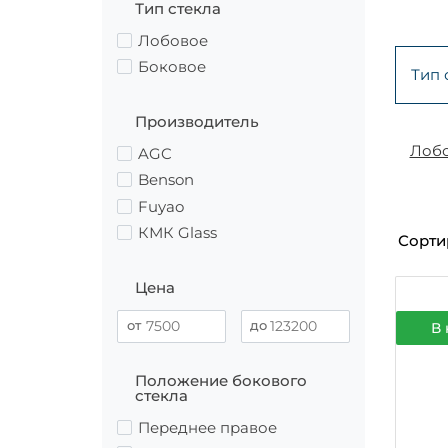
Тип стекла
Лобовое
Боковое
Тип 
Производитель
Лоб
AGC
Benson
Fuyao
КМК Glass
Сорти
Цена
В 
Положение бокового
стекла
Переднее правое