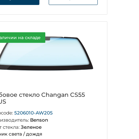
аличии на складе
бовое стекло Changan CS55
US
ocode:
5206010-AW205
изводитель:
Benson
т стекла:
Зеленое
чик света / дождя