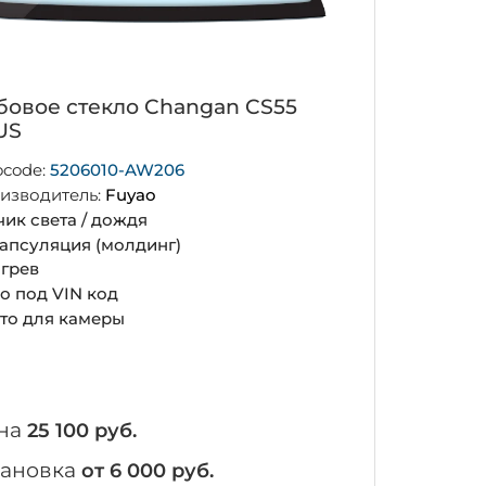
бовое стекло Changan CS55
US
ocode:
5206010-AW206
изводитель:
Fuyao
чик света / дождя
апсуляция (молдинг)
грев
о под VIN код
то для камеры
на
25 100 руб.
тановка
от 6 000 руб.