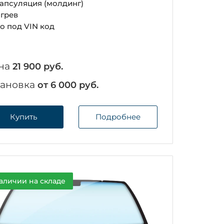
апсуляция (молдинг)
грев
о под VIN код
на
21 900 руб.
тановка
от 6 000 руб.
Купить
Подробнее
аличии на складе