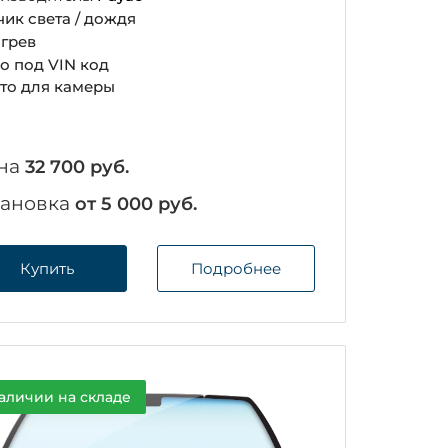
чик света / дождя
грев
о под VIN код
то для камеры
на
32 700 руб.
тановка
от 5 000 руб.
Купить
Подробнее
аличии на складе