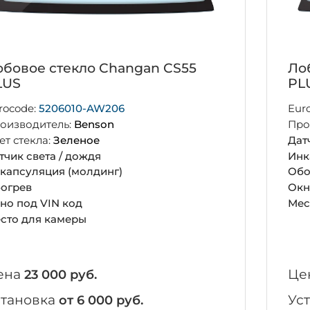
обовое стекло Changan CS55
Ло
LUS
PL
rocode:
5206010-AW206
Eur
оизводитель:
Benson
Про
ет стекла:
Зеленое
Дат
тчик света / дождя
Инк
капсуляция (молдинг)
Обо
огрев
Окн
но под VIN код
Мес
сто для камеры
ена
Це
23 000 руб.
становка
Ус
от 6 000 руб.