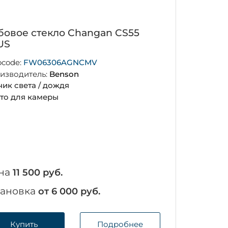
бовое стекло Changan CS55
US
ocode:
FW06306AGNCMV
изводитель:
Benson
чик света / дождя
то для камеры
на
11 500 руб.
тановка
от 6 000 руб.
Купить
Подробнее