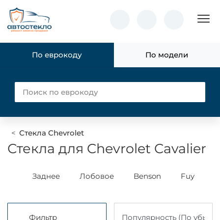
Пок
По еврокоду
По модели
Стекла Chevrolet
Стекла для Chevrolet Cavalier
XYG
Заднее
Лобовое
Benson
Fuyao
Фильтр