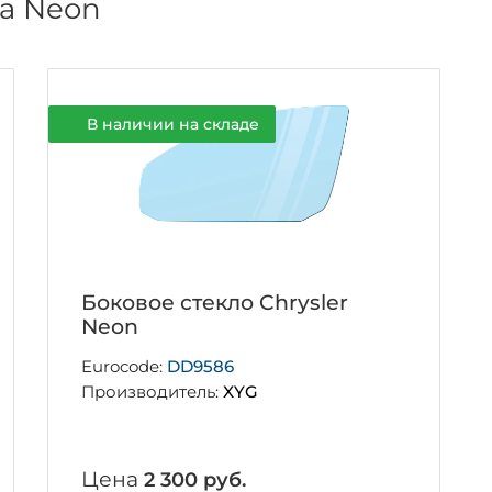
на Neon
В наличии на складе
Боковое стекло Chrysler
Neon
Eurocode:
DD9586
Производитель:
XYG
Цена
2 300 руб.