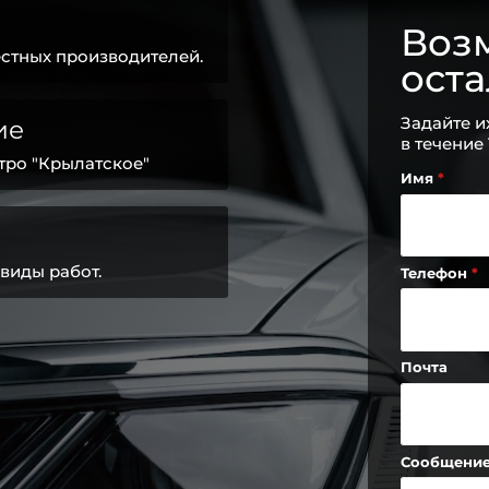
Возм
стных производителей.
ост
Задайте и
ие
в течение
тро "Крылатское"
Имя
виды работ.
Телефон
Почта
Сообщени