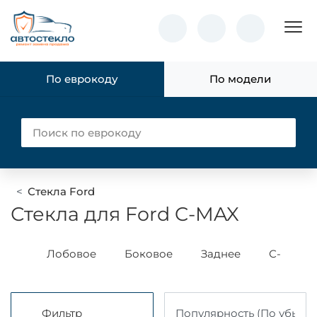
Пок
По еврокоду
По модели
Стекла Ford
Стекла для Ford C-MAX
ass
Лобовое
Боковое
Заднее
С-МАХ 1
Фильтр