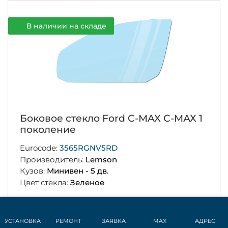
В наличии на складе
Боковое стекло Ford C-MAX С-МАХ 1
поколение
Eurocode:
3565RGNV5RD
Производитель:
Lemson
Кузов:
Минивен - 5 дв.
Цвет стекла:
Зеленое
Цена
4 400 руб.
УСТАНОВКА
РЕМОНТ
ЗАЯВКА
MAX
АДРЕС